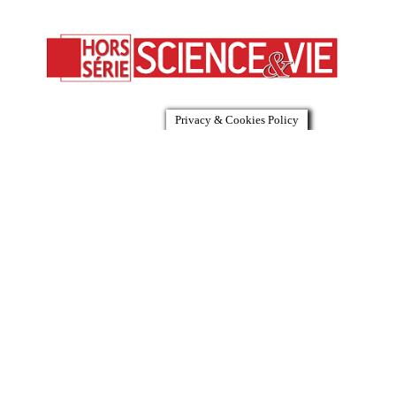
Privacy & Cookies Policy
[Hors Série – Science et Vie – Avril 2021] Dans la
tête des animaux. L’éthologie 2.0 nous livre les
clés de leur #pensée.
Dans la tête des animaux. L’éthologie 2.0 nous
livre les clés de leur pensée. « Émotions : et
pourtant, ils sont sensibles! ». Et même sentients,
selon Astrid GUILLAUME, sémioticienne à
Sorbonne Université, Dégoût, culpabilité,
injustice… Alors que la question des émotions
animales a longtemps été niée, la science révèle