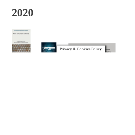
2020
Privacy & Cookies Policy
-6- «
Chapitre 6.
Sémiotique des cultures et
hybridités théoriques : pour un renouvellement de
la pensée », in
Faire sens, faire science
, Astrid
GUILLAUME et Lia KURTS-WÖSTE (dir.),
ISTE Editions, London, 2020, pp.121-143.
2009