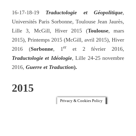
16-17-18-19
Traductologie et Géopolitique
,
Universités Paris Sorbonne, Toulouse Jean Jaurès,
Lille 3, McGill, Hiver 2015 (
Toulouse
, mars
2015), Printemps 2015 (McGill, avril 2015), Hiver
er
2016 (
Sorbonne
, 1
et 2 février 2016,
Traductologie et Idéologie
, Lille 24-25 novembre
2016,
Guerre et Traduction
).
2015
Privacy & Cookies Policy
15-
Humanités et Sciences de la culture
, journée
d’études organisée par Astrid Guillaume et
François Rastier, Maison de la Recherche de Paris