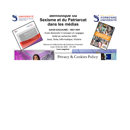
Privacy & Cookies Policy
[Complet – 13 février 23] Sémiotique du sexisme
et du patriarcat dans les médias, cours
magistral,17h-20h, Sorbonne Université
Malgré le mouvement « Metoo », la libération de
la parole des femmes et les Missions harcèlement
et parité dans les entreprises et institutions, le