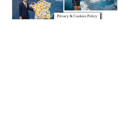
Privacy & Cookies Policy
[5 février 17h-20h] Mode et Hypersexualisation
des féminités dans les médias et les spectacles,
Sorbonne Université
Le 5 février, de 17h à 20h, je donnerai un cours
magistral sur l’hypersexualisation des femmes et
différentes formes de féminités dans les médias
visuels et les spectacles. Ce cours est ouvert à
toutes et tous sur inscription, il se tient à la
Maison de la Recherche de Sorbonne Université,
Read More