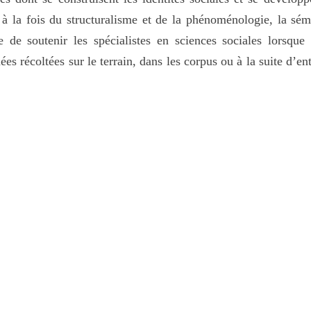
nt à la fois du structuralisme et de la phénoménologie, la s
e de soutenir les spécialistes en sciences sociales lorsque
ées récoltées sur le terrain, dans les corpus ou à la suite d’
 qui permettent de produire des catégories pertinentes, qu’il
stratégies ou encore de motivations. Ainsi, les intervenants
s sémiotiques destinées, d’une part, à mieux formaliser la ré
iter l’interprétation des résultats obtenus (à travers des te
strictement méthodologiques, l’objectif de ce module sera aus
 particulière lorsqu’on s’intéresse à des problématiques inter