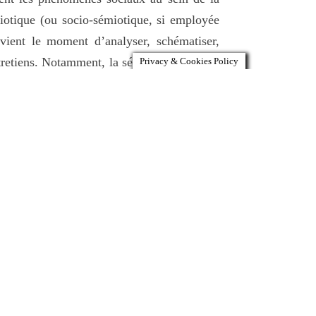
émiotique (ou socio-sémiotique, si employée
 vient le moment d’analyser, schématiser,
entretiens. Notamment, la sémiotique dispose
Privacy & Cookies Policy
 s’agisse de typologies d’objets, de textes,
 qui participeront à ces journées d’étude
alité sociale (pour fixer des objectifs de
chniques de catégorisation et d’explication
si de sensibiliser les jeunes chercheurs au
actionnelles ou sociétales.