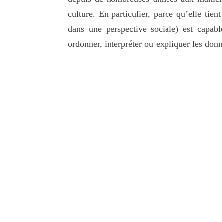
culture. En particulier, parce qu’elle tie
dans une perspective sociale) est capabl
ordonner, interpréter ou expliquer les donn
de modèles théoriques et d’outils pratiques
de lieux, d’individus, de pratiques, de 
présenteront diverses théories et méthode
recherche adéquats), d’autre part, à facil
notamment). Enfin, au-delà de ces aspects 
domaine sémiotique qui mérite une attention
Programme des 9 et 10 septembre 2021
programme
Télécharger