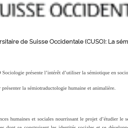
rsitaire de Suisse Occidentale (CUSO): La sém
ciologie présente l’intérêt d’utiliser la sémiotique en socio
 présenter la sémiotraductologie humaine et animalière.
es humaines et sociales nourrissant le projet d’étudier le sen
 dont se construisent les identités sociales et se dévelop