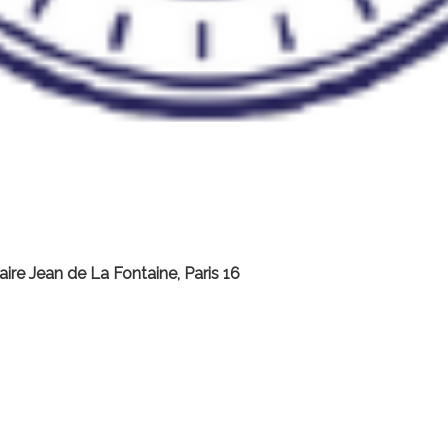
ire Jean de La Fontaine, Paris 16
s retenu.e.s à Paris par la Cité des sciences et l’Académie 
cole primaire Jean de La Fontaine. Ce projet va se développer