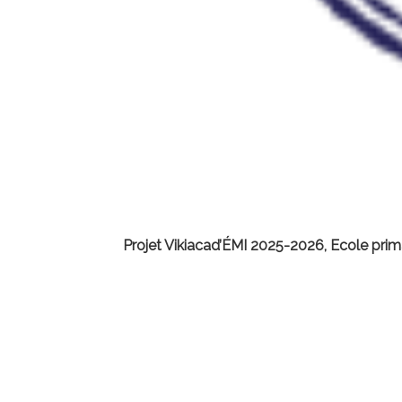
Projet Vikiacad’ÉMI 2025-2026, Ecole prima
Fière de faire partie des 4 chercheurs.se
enfants et être la marraine des CE2 de l’é
Read More