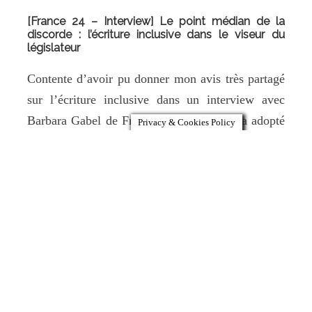
[France 24 – Interview] Le point médian de la
discorde : l’écriture inclusive dans le viseur du
législateur
Contente d’avoir pu donner mon avis très partagé
sur l’écriture inclusive dans un interview avec
Barbara Gabel de France 24. « Le Sénat a adopté
Privacy & Cookies Policy
lundi soir une proposition de loi pour une
interdiction très large de l’écriture inclusive. Cette
décision, qui constitue une victoire pour les
détracteurs de ce langage
Read More