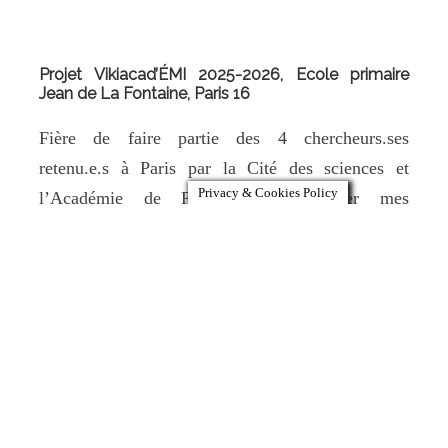
Projet Vikiacad’ÉMI 2025-2026, Ecole primaire
Jean de La Fontaine, Paris 16
Fière de faire partie des 4 chercheurs.ses
retenu.e.s à Paris par la Cité des sciences et
Privacy & Cookies Policy
l’Académie de Paris pour expliquer mes
recherches aux enfants et être la marraine des CE2
de l’école primaire Jean de La Fontaine. Ce projet
va se développer de septembre 2025 à avril 2026.
Ce
Read More