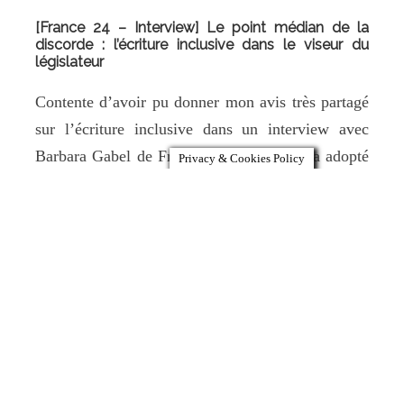
[France 24 – Interview] Le point médian de la
discorde : l’écriture inclusive dans le viseur du
législateur
Contente d’avoir pu donner mon avis très partagé
sur l’écriture inclusive dans un interview avec
Barbara Gabel de France 24. « Le Sénat a adopté
Privacy & Cookies Policy
lundi soir une proposition de loi pour une
interdiction très large de l’écriture inclusive. Cette
décision, qui constitue une victoire pour les
détracteurs de ce langage
Read More