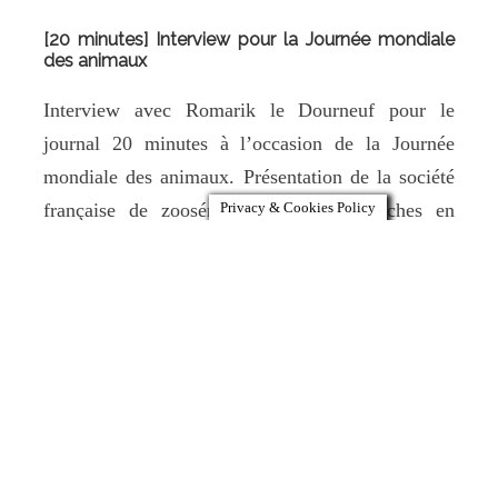
[20 minutes] Interview pour la Journée mondiale
des animaux
Interview avec Romarik le Dourneuf pour le
journal 20 minutes à l’occasion de la Journée
mondiale des animaux. Présentation de la société
française de zoosémiotique, des recherches en
Privacy & Cookies Policy
zoosémiotique, des travaux et avancées en
zoosémiotique. Article sur le site de 20 Minutes et
ci-dessous: Journée mondiale des animaux : C’est
quoi
Read More